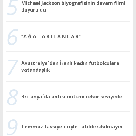
5
Michael Jackson biyografisinin devam filmi
duyuruldu
6
“A Ğ A T A K I L A N L A R”
7
Avustralya´dan İranlı kadın futbolculara
vatandaşlık
8
Britanya´da antisemitizm rekor seviyede
9
Temmuz tavsiyeleriyle tatilde sıkılmayın