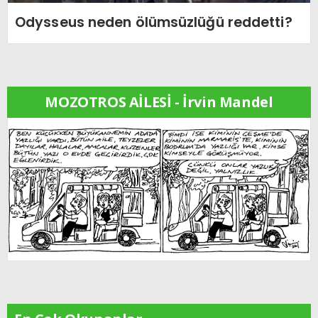
Odysseus neden ölümsüzlüğü reddetti?
MOZOTROS AİLESİ - İrvin Mandel