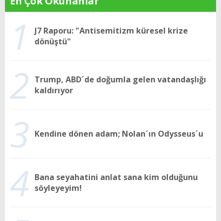
En Çok Okunanlar
1
J7 Raporu: "Antisemitizm küresel krize
dönüştü"
2
Trump, ABD´de doğumla gelen vatandaşlığı
kaldırıyor
3
Kendine dönen adam; Nolan´ın Odysseus´u
4
Bana seyahatini anlat sana kim olduğunu
söyleyeyim!