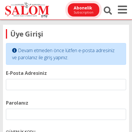
Abonelik
Subscription
Üye Girişi
Devam etmeden önce lütfen e-posta adresiniz
ve parolanız ile giriş yapınız.
E-Posta Adresiniz
Parolanız
GÜVENLİK KODU