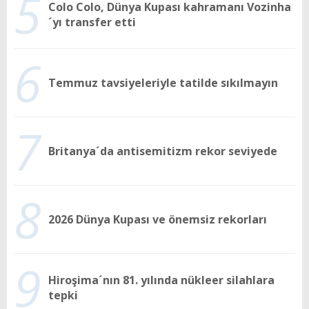
5
Colo Colo, Dünya Kupası kahramanı Vozinha
´yı transfer etti
6
Temmuz tavsiyeleriyle tatilde sıkılmayın
7
Britanya´da antisemitizm rekor seviyede
8
2026 Dünya Kupası ve önemsiz rekorları
9
Hiroşima´nın 81. yılında nükleer silahlara
tepki