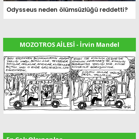
Odysseus neden ölümsüzlüğü reddetti?
MOZOTROS AİLESİ - İrvin Mandel