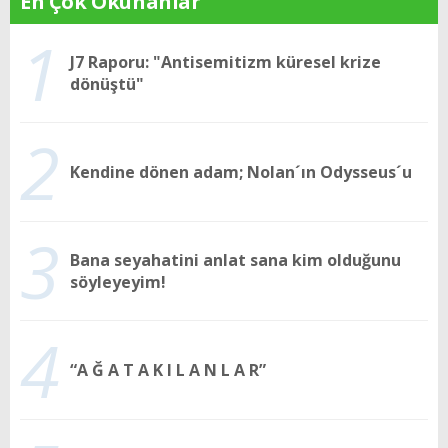
En Çok Okunanlar
1
J7 Raporu: "Antisemitizm küresel krize
dönüştü"
2
Kendine dönen adam; Nolan´ın Odysseus´u
3
Bana seyahatini anlat sana kim olduğunu
söyleyeyim!
4
“A Ğ A T A K I L A N L A R”