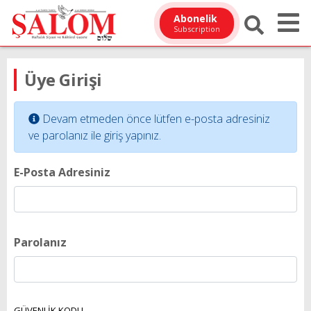
Abonelik
Subscription
Üye Girişi
Devam etmeden önce lütfen e-posta adresiniz
ve parolanız ile giriş yapınız.
E-Posta Adresiniz
Parolanız
GÜVENLİK KODU