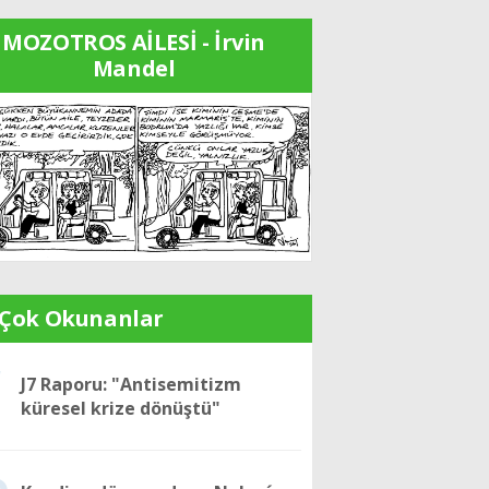
MOZOTROS AİLESİ - İrvin
Mandel
 Çok Okunanlar
1
J7 Raporu: "Antisemitizm
küresel krize dönüştü"