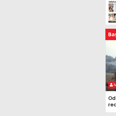
Ba
İ
Od
re