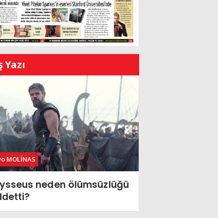
ş Yazı
vo MOLİNAS
ysseus neden ölümsüzlüğü
ddetti?