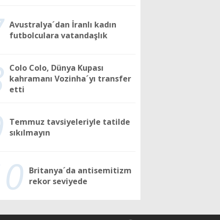
7
Avustralya´dan İranlı kadın
futbolculara vatandaşlık
8
Colo Colo, Dünya Kupası
kahramanı Vozinha´yı transfer
etti
9
Temmuz tavsiyeleriyle tatilde
sıkılmayın
10
Britanya´da antisemitizm
rekor seviyede