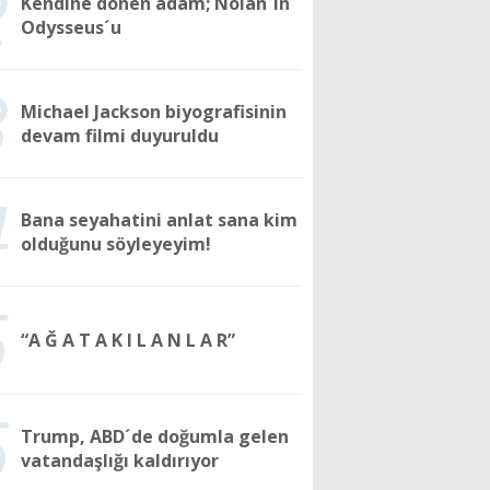
2
Kendine dönen adam; Nolan´ın
Odysseus´u
3
Michael Jackson biyografisinin
devam filmi duyuruldu
4
Bana seyahatini anlat sana kim
olduğunu söyleyeyim!
5
“A Ğ A T A K I L A N L A R”
6
Trump, ABD´de doğumla gelen
vatandaşlığı kaldırıyor