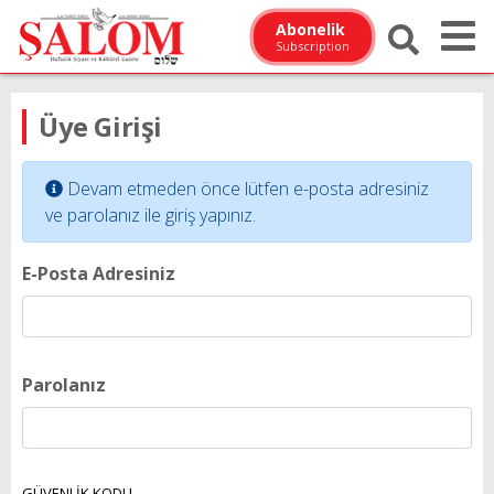
Abonelik
Subscription
Üye Girişi
Devam etmeden önce lütfen e-posta adresiniz
ve parolanız ile giriş yapınız.
E-Posta Adresiniz
Parolanız
GÜVENLİK KODU