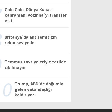
7
Colo Colo, Dünya Kupası
kahramanı Vozinha´yı transfer
etti
8
Britanya´da antisemitizm
rekor seviyede
9
Temmuz tavsiyeleriyle tatilde
sıkılmayın
10
Trump, ABD´de doğumla
gelen vatandaşlığı
kaldırıyor