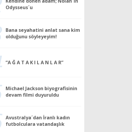
2
Kendine dönen adam; Nolan´ın
Odysseus´u
3
Bana seyahatini anlat sana kim
olduğunu söyleyeyim!
4
“A Ğ A T A K I L A N L A R”
5
Michael Jackson biyografisinin
devam filmi duyuruldu
6
Avustralya´dan İranlı kadın
futbolculara vatandaşlık