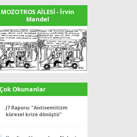
MOZOTROS AİLESİ - İrvin
Mandel
 Çok Okunanlar
1
J7 Raporu: "Antisemitizm
küresel krize dönüştü"