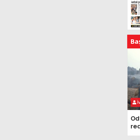
Ba
İ
Od
re