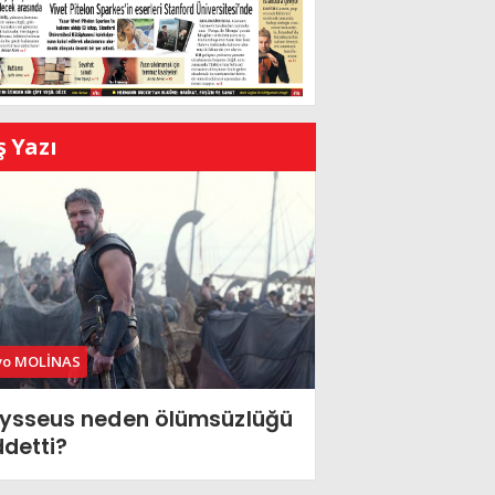
ş Yazı
vo MOLİNAS
ysseus neden ölümsüzlüğü
ddetti?