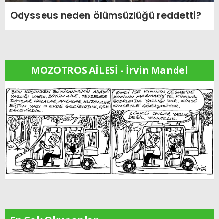
Odysseus neden ölümsüzlüğü reddetti?
MOZOTROS AİLESİ - İrvin Mandel