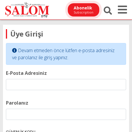
Abonelik
Subscription
Üye Girişi
Devam etmeden önce lütfen e-posta adresiniz
ve parolanız ile giriş yapınız.
E-Posta Adresiniz
Parolanız
GÜVENLİK KODU