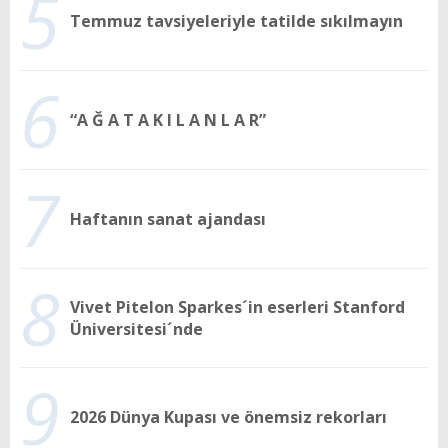
5
Temmuz tavsiyeleriyle tatilde sıkılmayın
6
“A Ğ A T A K I L A N L A R”
7
Haftanın sanat ajandası
8
Vivet Pitelon Sparkes´in eserleri Stanford
Üniversitesi´nde
9
2026 Dünya Kupası ve önemsiz rekorları