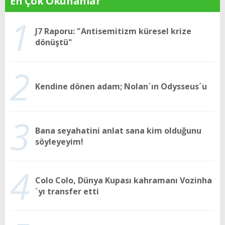
En Çok Okunanlar
1
J7 Raporu: "Antisemitizm küresel krize
dönüştü"
2
Kendine dönen adam; Nolan´ın Odysseus´u
3
Bana seyahatini anlat sana kim olduğunu
söyleyeyim!
4
Colo Colo, Dünya Kupası kahramanı Vozinha
´yı transfer etti