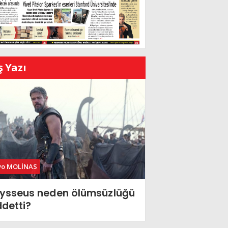
ş Yazı
vo MOLİNAS
ysseus neden ölümsüzlüğü
ddetti?