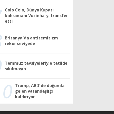
7
Colo Colo, Dünya Kupası
kahramanı Vozinha´yı transfer
etti
8
Britanya´da antisemitizm
rekor seviyede
9
Temmuz tavsiyeleriyle tatilde
sıkılmayın
10
Trump, ABD´de doğumla
gelen vatandaşlığı
kaldırıyor