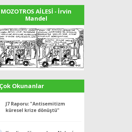
MOZOTROS AİLESİ - İrvin
Mandel
 Çok Okunanlar
1
J7 Raporu: "Antisemitizm
küresel krize dönüştü"