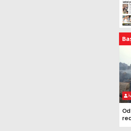
Ba
İ
Od
re