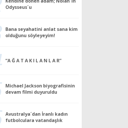
2
Kendine dönen adam; Nolan´ın
Odysseus´u
3
Bana seyahatini anlat sana kim
olduğunu söyleyeyim!
4
“A Ğ A T A K I L A N L A R”
5
Michael Jackson biyografisinin
devam filmi duyuruldu
6
Avustralya´dan İranlı kadın
futbolculara vatandaşlık