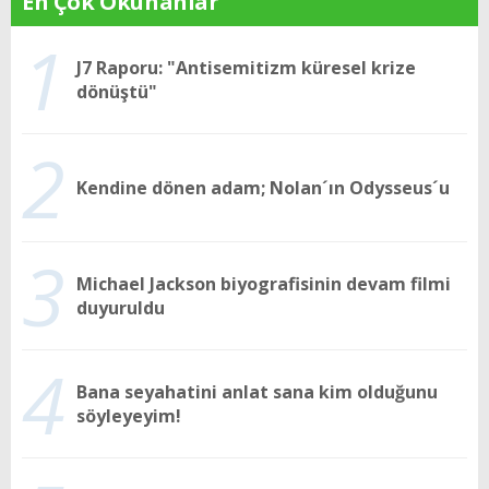
En Çok Okunanlar
1
J7 Raporu: "Antisemitizm küresel krize
dönüştü"
2
Kendine dönen adam; Nolan´ın Odysseus´u
3
Michael Jackson biyografisinin devam filmi
duyuruldu
4
Bana seyahatini anlat sana kim olduğunu
söyleyeyim!