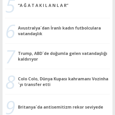
5
“A Ğ A T A K I L A N L A R”
6
Avustralya´dan İranlı kadın futbolculara
vatandaşlık
7
Trump, ABD´de doğumla gelen vatandaşlığı
kaldırıyor
8
Colo Colo, Dünya Kupası kahramanı Vozinha
´yı transfer etti
9
Britanya´da antisemitizm rekor seviyede