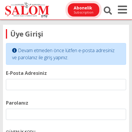
Abonelik
Subscription
Üye Girişi
Devam etmeden önce lütfen e-posta adresiniz
ve parolanız ile giriş yapınız.
E-Posta Adresiniz
Parolanız
GÜVENLİK KODU