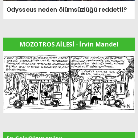
Odysseus neden ölümsüzlüğü reddetti?
MOZOTROS AİLESİ - İrvin Mandel