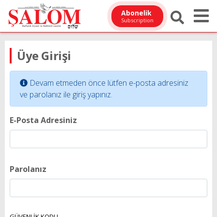
Abonelik
Subscription
Üye Girişi
Devam etmeden önce lütfen e-posta adresiniz
ve parolanız ile giriş yapınız.
E-Posta Adresiniz
Parolanız
GÜVENLİK KODU