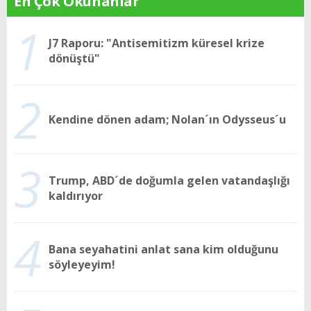
En Çok Okunanlar
1
J7 Raporu: "Antisemitizm küresel krize
dönüştü"
2
Kendine dönen adam; Nolan´ın Odysseus´u
3
Trump, ABD´de doğumla gelen vatandaşlığı
kaldırıyor
4
Bana seyahatini anlat sana kim olduğunu
söyleyeyim!