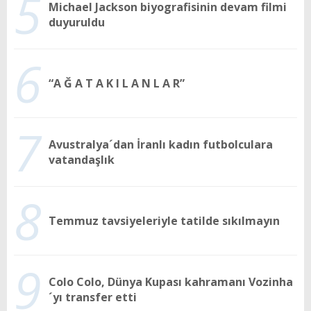
5
Michael Jackson biyografisinin devam filmi
duyuruldu
6
“A Ğ A T A K I L A N L A R”
7
Avustralya´dan İranlı kadın futbolculara
vatandaşlık
8
Temmuz tavsiyeleriyle tatilde sıkılmayın
9
Colo Colo, Dünya Kupası kahramanı Vozinha
´yı transfer etti