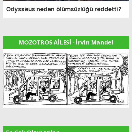
Odysseus neden ölümsüzlüğü reddetti?
MOZOTROS AİLESİ - İrvin Mandel