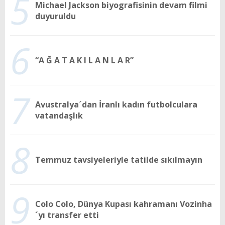
5
Michael Jackson biyografisinin devam filmi
duyuruldu
6
“A Ğ A T A K I L A N L A R”
7
Avustralya´dan İranlı kadın futbolculara
vatandaşlık
8
Temmuz tavsiyeleriyle tatilde sıkılmayın
9
Colo Colo, Dünya Kupası kahramanı Vozinha
´yı transfer etti