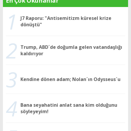
En Çok Okunanlar
1
J7 Raporu: "Antisemitizm küresel krize
dönüştü"
2
Trump, ABD´de doğumla gelen vatandaşlığı
kaldırıyor
3
Kendine dönen adam; Nolan´ın Odysseus´u
4
Bana seyahatini anlat sana kim olduğunu
söyleyeyim!