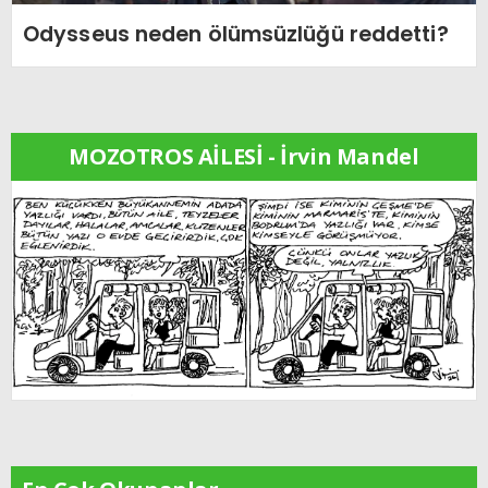
Odysseus neden ölümsüzlüğü reddetti?
MOZOTROS AİLESİ - İrvin Mandel