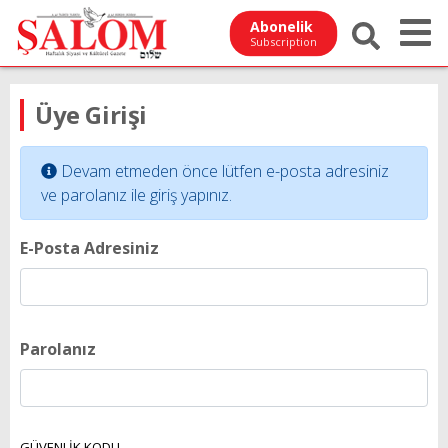
Abonelik
Subscription
Üye Girişi
Devam etmeden önce lütfen e-posta adresiniz
ve parolanız ile giriş yapınız.
E-Posta Adresiniz
Parolanız
GÜVENLİK KODU