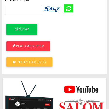
PAROLAMI UNUTTUM
YENI ÜYELIK OLUŞTUR