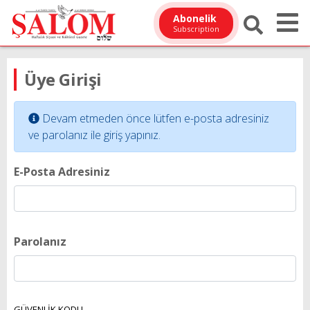
Abonelik
Subscription
Üye Girişi
Devam etmeden önce lütfen e-posta adresiniz
ve parolanız ile giriş yapınız.
E-Posta Adresiniz
Parolanız
GÜVENLİK KODU