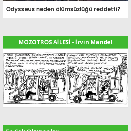
Odysseus neden ölümsüzlüğü reddetti?
MOZOTROS AİLESİ - İrvin Mandel