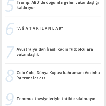
5
Trump, ABD´de doğumla gelen vatandaşlığı
kaldırıyor
6
“A Ğ A T A K I L A N L A R”
7
Avustralya´dan İranlı kadın futbolculara
vatandaşlık
8
Colo Colo, Dünya Kupası kahramanı Vozinha
´yı transfer etti
9
Temmuz tavsiyeleriyle tatilde sıkılmayın