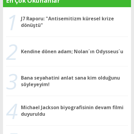
En Çok Okunanlar
1
J7 Raporu: "Antisemitizm küresel krize
dönüştü"
2
Kendine dönen adam; Nolan´ın Odysseus´u
3
Bana seyahatini anlat sana kim olduğunu
söyleyeyim!
4
Michael Jackson biyografisinin devam filmi
duyuruldu