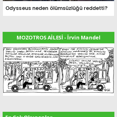
Odysseus neden ölümsüzlüğü reddetti?
MOZOTROS AİLESİ - İrvin Mandel