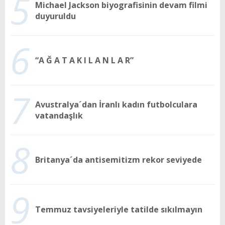
5
Michael Jackson biyografisinin devam filmi
duyuruldu
6
“A Ğ A T A K I L A N L A R”
7
Avustralya´dan İranlı kadın futbolculara
vatandaşlık
8
Britanya´da antisemitizm rekor seviyede
9
Temmuz tavsiyeleriyle tatilde sıkılmayın