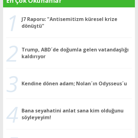
En Çok Okunanlar
1
J7 Raporu: "Antisemitizm küresel krize
dönüştü"
2
Trump, ABD´de doğumla gelen vatandaşlığı
kaldırıyor
3
Kendine dönen adam; Nolan´ın Odysseus´u
4
Bana seyahatini anlat sana kim olduğunu
söyleyeyim!