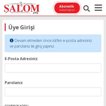
Abonelik
Subscription
Üye Girişi
Devam etmeden önce lütfen e-posta adresiniz
ve parolanız ile giriş yapınız.
E-Posta Adresiniz
Parolanız
GÜVENLİK KODU